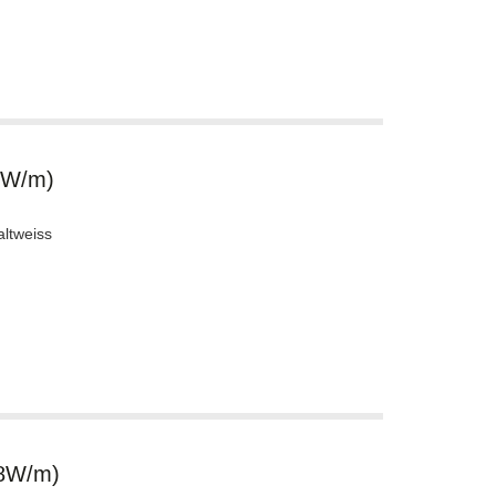
6W/m)
ltweiss
.8W/m)