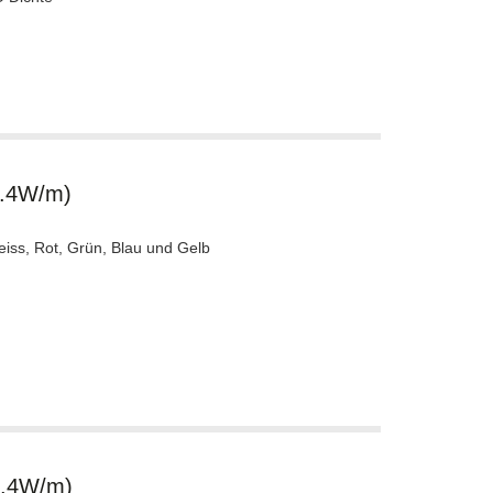
4.4W/m)
eiss, Rot, Grün, Blau und Gelb
4.4W/m)