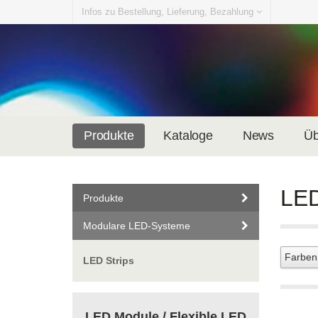
Infos zu Bestellung, Lieferung, Bezahlung
Produkte
Kataloge
News
Üb
LED
Produkte
Modulare LED-Systeme
LED Strips
LED Module / Flexible LED