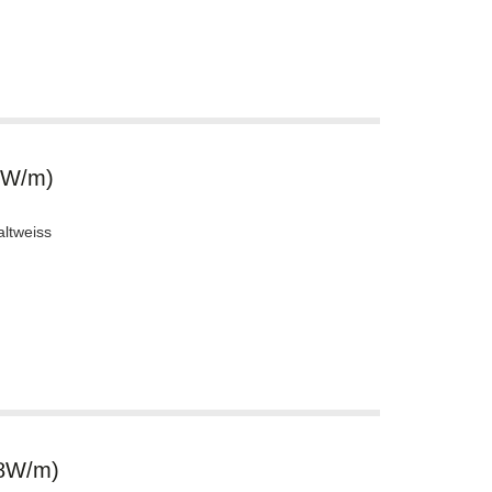
6W/m)
ltweiss
.8W/m)