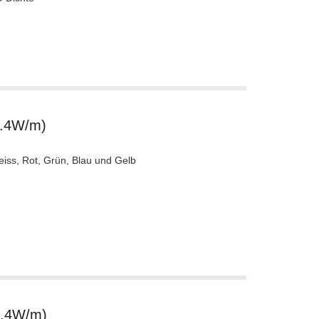
4.4W/m)
eiss, Rot, Grün, Blau und Gelb
4.4W/m)