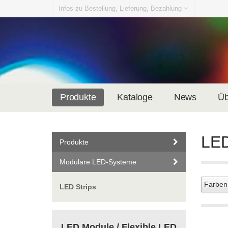
Infos zu Bestellung, Lieferung, Bezahlung
Produkte
Kataloge
News
Üb
LED
Produkte
Modulare LED-Systeme
LED Strips
LED Module / Flexible LED