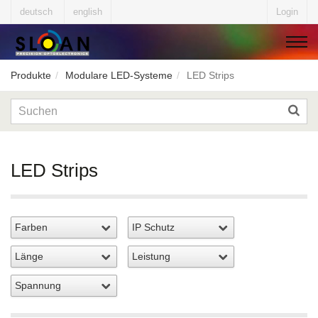
deutsch
english
Login
Produkte
Modulare LED-Systeme
LED Strips
▼
▼
LED Strips
▼
▼