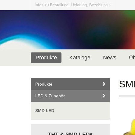
Infos zu Bestellung, Lieferung, Bezahlung
Produkte
Kataloge
News
Üb
SM
Produkte
LED & Zubehör
SMD LED
THT & SMD LEDs