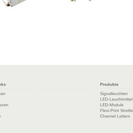
nks
Produkte
oan
Signalleuchten
LED-Leuchtmittel
toren
LED-Module
Flexi-Print Streife
e
Channel Letters