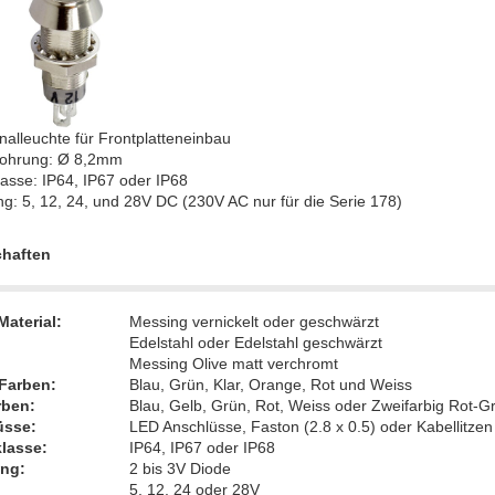
alleuchte für Frontplatteneinbau
ohrung: Ø 8,2mm
asse: IP64, IP67 oder IP68
: 5, 12, 24, und 28V DC (230V AC nur für die Serie 178)
haften
Material:
Messing vernickelt oder geschwärzt
Edelstahl oder Edelstahl geschwärzt
Messing Olive matt verchromt
Farben:
Blau, Grün, Klar, Orange, Rot und Weiss
rben:
Blau, Gelb, Grün, Rot, Weiss oder Zweifarbig Rot-G
üsse:
LED Anschlüsse, Faston (2.8 x 0.5) oder Kabellitzen
lasse:
IP64, IP67 oder IP68
ng:
2 bis 3V Diode
5, 12, 24 oder 28V