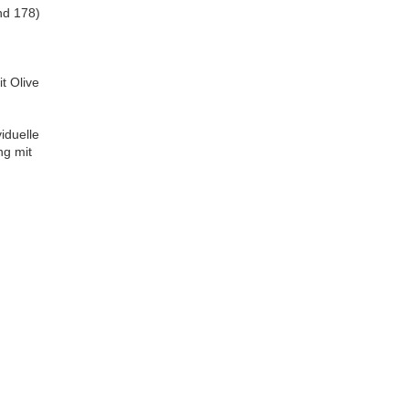
nd 178)
t Olive
iduelle
ng mit